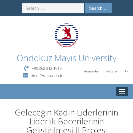
Search …
Ondokuz Mayıs University
+90 362 312 1919
Anasayfa
İletişim
TR
birim@omu.edu.tr
Toggle
naviga
Geleceğin Kadın Liderlerinin
Liderlik Becerilerinin
Geliştirilmesi-II Projesi