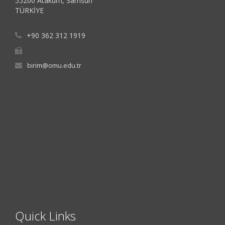
55200 Atakum, Samsun
TÜRKİYE
+90 362 312 1919
birim@omu.edu.tr
Quick Links