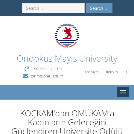
Search …
Ondokuz Mayıs University
+90 362 312 1919
Anasayfa
İletişim
TR
birim@omu.edu.tr
Toggle
naviga
KOÇKAM'dan OMÜKAM'a
Kadınların Geleceğini
Güçlendiren Üniversite Ödülü