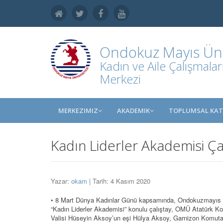
Ondokuz Mayıs Üniv
Kadın ve Aile Çalışmala
Merkezi
MERKEZIMIZ
AKADEMIK
TOPLUMSAL KAT
Kadın Liderler Akademisi Çal
Yazar:
okam
| Tarih: 4 Kasım 2020
• 8 Mart Dünya Kadınlar Günü kapsamında, Ondokuzmayıs 
“Kadın Liderler Akademisi” konulu çalıştay, OMÜ Atatürk 
Valisi Hüseyin Aksoy’un eşi Hülya Aksoy, Garnizon Komutanı