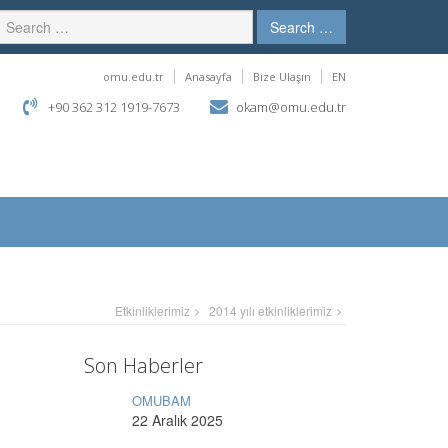
Search …
omu.edu.tr
Anasayfa
Bize Ulaşın
EN
+90 362 312 1919-7673
okam@omu.edu.tr
Etkinliklerimiz
2014 yılı etkinliklerimiz
Son Haberler
OMUBAM
22 Aralık 2025