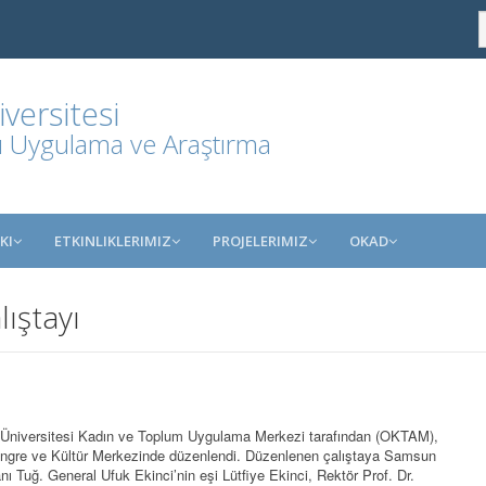
ersitesi
rı Uygulama ve Araştırma
KI
ETKINLIKLERIMIZ
PROJELERIMIZ
OKAD
ıştayı
Üniversitesi Kadın ve Toplum Uygulama Merkezi tarafından (OKTAM),
Kongre ve Kültür Merkezinde düzenlendi. Düzenlenen çalıştaya Samsun
 Tuğ. General Ufuk Ekinci’nin eşi Lütfiye Ekinci, Rektör Prof. Dr.