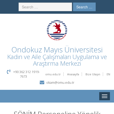
Search …
Ondokuz Mayıs Üniversitesi
Kadın ve Aile Çalışmaları Uygulama ve
Araştırma Merkezi
+90 362 312 1919-
omu.edu.tr
Anasayfa
Bize Ulaşın
EN
7673
okam@omu.edu.tr
Toggle
naviga